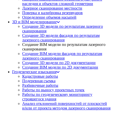
наследия и объектов сложной геометрии
Лазерное сканирование местности
Поверка и калибровка резервуаров
Определение объемов насы​​пей
3D и BIM моделирование
Создание 3D модели по результатам лазерного
сканирования
Создание 3D модели фасадов по результатам
лазерного сканирования
Создание BIM модели по результатам лазерного
сканирования
Создание BIM модели фасадов по результатам
лазерного сканирования
Создание 3D модели по 2D документации
Создание BIM модели по 2D документации
Геодезические изыскания
Кадастровые работы
Подеревная съемка
Разбивочные работы
Работы по выносу проектных точек
Работы по геодезическому мониторингу
строящегося здания
Анализ отклонений поверхностей от плоскостей
и/или от проекта методом лазерного сканирования