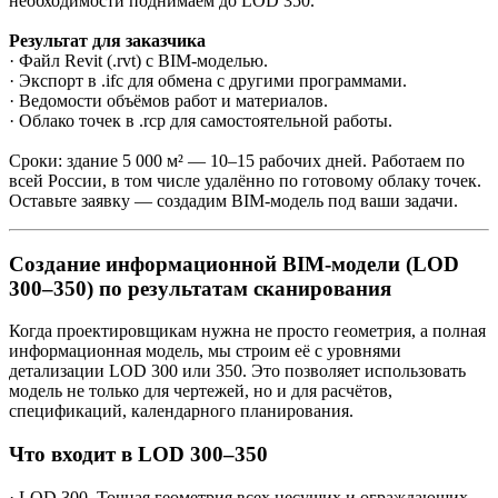
необходимости поднимаем до LOD 350.
Результат для заказчика
· Файл Revit (.rvt) с BIM-моделью.
· Экспорт в .ifc для обмена с другими программами.
· Ведомости объёмов работ и материалов.
· Облако точек в .rcp для самостоятельной работы.
Сроки: здание 5 000 м² — 10–15 рабочих дней. Работаем по
всей России, в том числе удалённо по готовому облаку точек.
Оставьте заявку — создадим BIM-модель под ваши задачи.
Создание информационной BIM-модели (LOD
300–350) по результатам сканирования
Когда проектировщикам нужна не просто геометрия, а полная
информационная модель, мы строим её с уровнями
детализации LOD 300 или 350. Это позволяет использовать
модель не только для чертежей, но и для расчётов,
спецификаций, календарного планирования.
Что входит в LOD 300–350
· LOD 300. Точная геометрия всех несущих и ограждающих