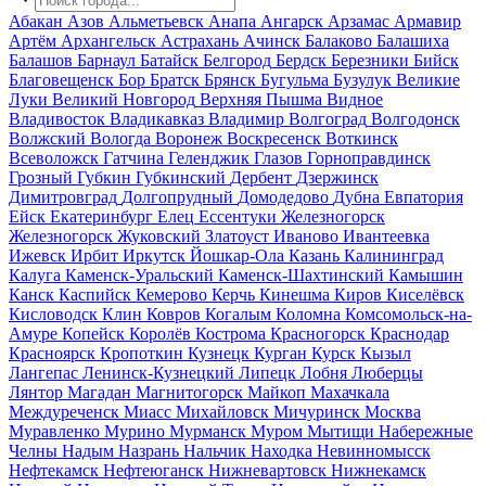
Абакан
Азов
Альметьевск
Анапа
Ангарск
Арзамас
Армавир
Артём
Архангельск
Астрахань
Ачинск
Балаково
Балашиха
Балашов
Барнаул
Батайск
Белгород
Бердск
Березники
Бийск
Благовещенск
Бор
Братск
Брянск
Бугульма
Бузулук
Великие
Луки
Великий Новгород
Верхняя Пышма
Видное
Владивосток
Владикавказ
Владимир
Волгоград
Волгодонск
Волжский
Вологда
Воронеж
Воскресенск
Воткинск
Всеволожск
Гатчина
Геленджик
Глазов
Горноправдинск
Грозный
Губкин
Губкинский
Дербент
Дзержинск
Димитровград
Долгопрудный
Домодедово
Дубна
Евпатория
Ейск
Екатеринбург
Елец
Ессентуки
Железногорск
Железногорск
Жуковский
Златоуст
Иваново
Ивантеевка
Ижевск
Ирбит
Иркутск
Йошкар-Ола
Казань
Калининград
Калуга
Каменск-Уральский
Каменск-Шахтинский
Камышин
Канск
Каспийск
Кемерово
Керчь
Кинешма
Киров
Киселёвск
Кисловодск
Клин
Ковров
Когалым
Коломна
Комсомольск-на-
Амуре
Копейск
Королёв
Кострома
Красногорск
Краснодар
Красноярск
Кропоткин
Кузнецк
Курган
Курск
Кызыл
Лангепас
Ленинск-Кузнецкий
Липецк
Лобня
Люберцы
Лянтор
Магадан
Магнитогорск
Майкоп
Махачкала
Междуреченск
Миасс
Михайловск
Мичуринск
Москва
Муравленко
Мурино
Мурманск
Муром
Мытищи
Набережные
Челны
Надым
Назрань
Нальчик
Находка
Невинномысск
Нефтекамск
Нефтеюганск
Нижневартовск
Нижнекамск