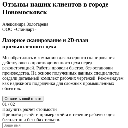
Отзывы наших клиентов в городе
Новомосковск
Александра Золотарева
ООО «Стандарт»
Лазерное сканирование и 2D-план
промышленного цеха
Мы обратились в компанию для лазерного сканирования
Т
действующего производственного цеха перед
п
реконструкцией. Работы провели быстро, без остановки
С
производства. На основе полученных данных специалисты
о
создали детальный комплект рабочих чертежей. Рекомендуем
а
как надежного подрядчика для сложных промышленных
м
объектов.
г
Оставить свой отзыв
01
/
02
Получить расчёт стоимости
Пришлём расчёт и пример отчёта в течение рабочего дня —
бесплатно и без обязательств.