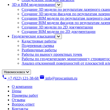
3D и BIM моделирование
Создание 3D модели по результатам лазерного скан
Создание 3D модели фасадов по результатам лазерн
Создание BIM модели по результатам лазерного ск
Создание BIM модели фасадов по результатам лазе
Создание 3D модели по 2D документации
Создание BIM модели по 2D документации
Геодезические изыскания
Кадастровые работы
Подеревная съемка
Разбивочные работы
Работы по выносу проектных точек
Работы по геодезическому мониторингу строящегос
Анализ отклонений поверхностей от плоскостей и/и
Новомосковск
+7 (922) 121-38-68
info@proscanium.ru
О компании
Цены
Примеры работ
Отзывы
Вопрос-ответ
Контакты