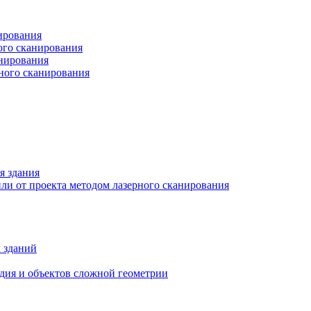
ирования
ого сканирования
анирования
рного сканирования
я здания
ли от проекта методом лазерного сканирования
 зданий
едия и объектов сложной геометрии