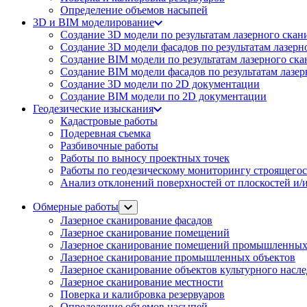
Определение объемов насы​​пей
3D и BIM моделирование
Создание 3D модели по результатам лазерного скан
Создание 3D модели фасадов по результатам лазерн
Создание BIM модели по результатам лазерного ск
Создание BIM модели фасадов по результатам лазе
Создание 3D модели по 2D документации
Создание BIM модели по 2D документации
Геодезические изыскания
Кадастровые работы
Подеревная съемка
Разбивочные работы
Работы по выносу проектных точек
Работы по геодезическому мониторингу строящегос
Анализ отклонений поверхностей от плоскостей и/и
Обмерные работы
Лазерное сканирование фасадов
Лазерное сканирование помещений
Лазерное сканирование помещений промышленных
Лазерное сканирование промышленных объектов
Лазерное сканирование объектов культурного насл
Лазерное сканирование местности
Поверка и калибровка резервуаров
Определение объемов насы​​пей