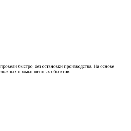
ровели быстро, без остановки производства. На основе
Т
я сложных промышленных объектов.
2
р