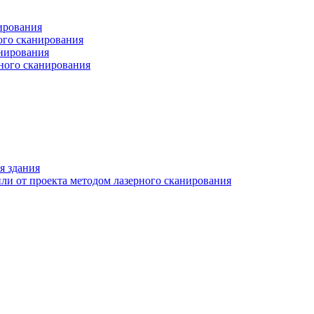
ирования
ого сканирования
анирования
рного сканирования
я здания
ли от проекта методом лазерного сканирования